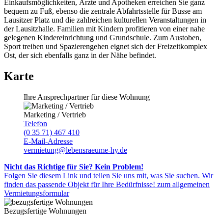
Einkaufsmöglichkeiten, Ärzte und Apotheken erreichen Sie ganz
bequem zu Fuß, ebenso die zentrale Abfahrtsstelle für Busse am
Lausitzer Platz und die zahlreichen kulturellen Veranstaltungen in
der Lausitzhalle. Familien mit Kindern profitieren von einer nahe
gelegenen Kindereinrichtung und Grundschule. Zum Austoben,
Sport treiben und Spazierengehen eignet sich der Freizeitkomplex
Ost, der sich ebenfalls ganz in der Nähe befindet.
Karte
Ihre Ansprechpartner für diese Wohnung
Marketing / Vertrieb
Telefon
(0 35 71) 467 410
E-Mail-Adresse
vermietung@lebensraeume-hy.de
Nicht das Richtige für Sie? Kein Problem!
Folgen Sie diesem Link und teilen Sie uns mit, was Sie suchen. Wir
finden das passende Objekt für Ihre Bedürfnisse!
zum allgemeinen
Vermietungsformular
Bezugsfertige Wohnungen