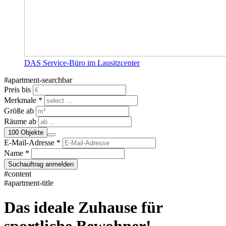
DAS Service-Büro im Lausitzcenter
#apartment-searchbar
Preis bis
Merkmale *
Größe ab
Räume ab
100
Objekte
E-Mail-Adresse *
Name *
Suchauftrag anmelden
#content
#apartment-title
Das ideale Zuhause für