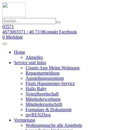
03571
46730
03571 / 46 73 0
Kontakt
Facebook
0
Merkliste
Home
Aktuelles
Service und Infos
Unsere App Meine.Wohnung
Reparaturmeldung
Ausstellungszentrum
Floris Hausmeister-Service
Hallo Baby
Notrufbereitschaft
Mitgliederwerbung
Mitgliederzeitschrift
Formulare & Dokumente
myRENZbox
Vermietung
Wohnungssuche alle Angebote