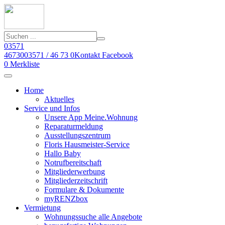
03571
46730
03571 / 46 73 0
Kontakt
Facebook
0
Merkliste
Home
Aktuelles
Service und Infos
Unsere App Meine.Wohnung
Reparaturmeldung
Ausstellungszentrum
Floris Hausmeister-Service
Hallo Baby
Notrufbereitschaft
Mitgliederwerbung
Mitgliederzeitschrift
Formulare & Dokumente
myRENZbox
Vermietung
Wohnungssuche alle Angebote