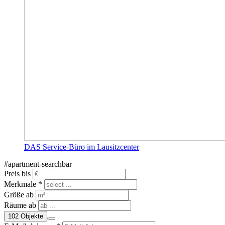
DAS Service-Büro im Lausitzcenter
#apartment-searchbar
Preis bis
Merkmale *
Größe ab
Räume ab
102
Objekte