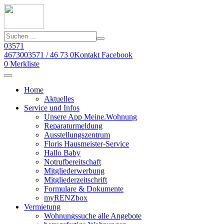
03571
46730
03571 / 46 73 0
Kontakt
Facebook
0
Merkliste
Home
Aktuelles
Service und Infos
Unsere App Meine.Wohnung
Reparaturmeldung
Ausstellungszentrum
Floris Hausmeister-Service
Hallo Baby
Notrufbereitschaft
Mitgliederwerbung
Mitgliederzeitschrift
Formulare & Dokumente
myRENZbox
Vermietung
Wohnungssuche alle Angebote