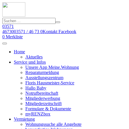
03571
46730
03571 / 46 73 0
Kontakt
Facebook
0
Merkliste
Home
Aktuelles
Service und Infos
Unsere App Meine.Wohnung
Reparaturmeldung
Ausstellungszentrum
Floris Hausmeister-Service
Hallo Baby
Notrufbereitschaft
Mitgliederwerbung
Mitgliederzeitschrift
Formulare & Dokumente
myRENZbox
Vermietung
Wohnungssuche alle Angebote