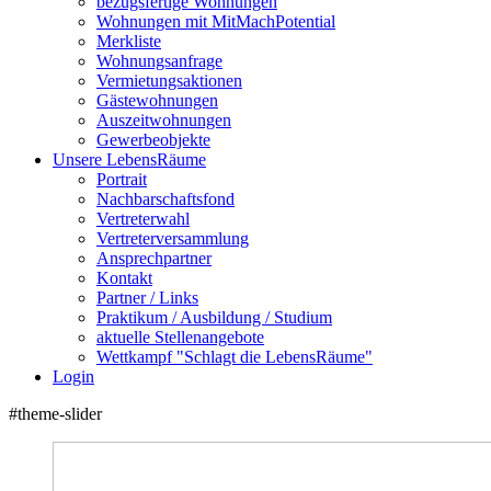
bezugsfertige Wohnungen
Wohnungen mit MitMachPotential
Merkliste
Wohnungsanfrage
Vermietungsaktionen
Gästewohnungen
Auszeitwohnungen
Gewerbeobjekte
Unsere LebensRäume
Portrait
Nachbarschaftsfond
Vertreterwahl
Vertreterversammlung
Ansprechpartner
Kontakt
Partner / Links
Praktikum / Ausbildung / Studium
aktuelle Stellenangebote
Wettkampf "Schlagt die LebensRäume"
Login
#theme-slider