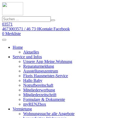
03571
46730
03571 / 46 73 0
Kontakt
Facebook
0
Merkliste
Home
Aktuelles
Service und Infos
Unsere App Meine.Wohnung
Reparaturmeldung
Ausstellungszentrum
Floris Hausmeister-Service
Hallo Baby
Notrufbereitschaft
Mitgliederwerbung
Mitgliederzeitschrift
Formulare & Dokumente
myRENZbox
Vermietung
Wohnungssuche alle Angebote