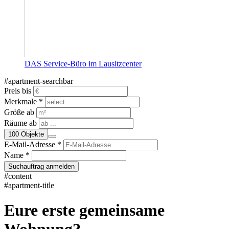
DAS Service-Büro im Lausitzcenter
#apartment-searchbar
Preis bis
Merkmale *
Größe ab
Räume ab
100
Objekte
E-Mail-Adresse *
Name *
Suchauftrag anmelden
#content
#apartment-title
Eure erste gemeinsame