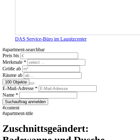
DAS Service-Büro im Lausitzcenter
#apartment-searchbar
Preis bis
Merkmale *
Größe ab
Räume ab
100
Objekte
E-Mail-Adresse *
Name *
Suchauftrag anmelden
#content
#apartment-title
Zuschnittsgeändert: