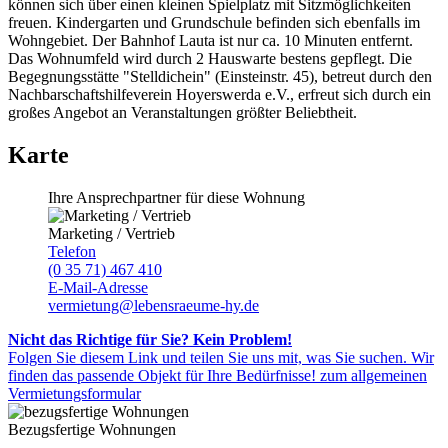
können sich über einen kleinen Spielplatz mit Sitzmöglichkeiten
freuen. Kindergarten und Grundschule befinden sich ebenfalls im
Wohngebiet. Der Bahnhof Lauta ist nur ca. 10 Minuten entfernt.
Das Wohnumfeld wird durch 2 Hauswarte bestens gepflegt. Die
Begegnungsstätte "Stelldichein" (Einsteinstr. 45), betreut durch den
Nachbarschaftshilfeverein Hoyerswerda e.V., erfreut sich durch ein
großes Angebot an Veranstaltungen größter Beliebtheit.
Karte
Ihre Ansprechpartner für diese Wohnung
Marketing / Vertrieb
Telefon
(0 35 71) 467 410
E-Mail-Adresse
vermietung@lebensraeume-hy.de
Nicht das Richtige für Sie? Kein Problem!
Folgen Sie diesem Link und teilen Sie uns mit, was Sie suchen. Wir
finden das passende Objekt für Ihre Bedürfnisse!
zum allgemeinen
Vermietungsformular
Bezugsfertige Wohnungen