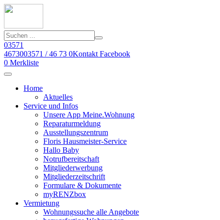
03571
46730
03571 / 46 73 0
Kontakt
Facebook
0
Merkliste
Home
Aktuelles
Service und Infos
Unsere App Meine.Wohnung
Reparaturmeldung
Ausstellungszentrum
Floris Hausmeister-Service
Hallo Baby
Notrufbereitschaft
Mitgliederwerbung
Mitgliederzeitschrift
Formulare & Dokumente
myRENZbox
Vermietung
Wohnungssuche alle Angebote