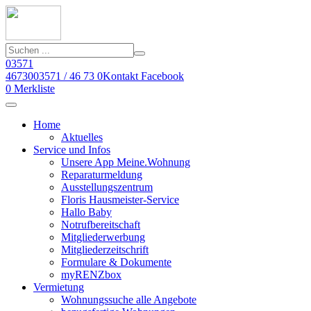
03571
46730
03571 / 46 73 0
Kontakt
Facebook
0
Merkliste
Home
Aktuelles
Service und Infos
Unsere App Meine.Wohnung
Reparaturmeldung
Ausstellungszentrum
Floris Hausmeister-Service
Hallo Baby
Notrufbereitschaft
Mitgliederwerbung
Mitgliederzeitschrift
Formulare & Dokumente
myRENZbox
Vermietung
Wohnungssuche alle Angebote