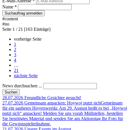
E-Mail-Adresse *
Name *
Suchauftrag anmelden
#content
#no
Seite
1 / 21
[163 Einträge]
vorherige Seite
1
2
3
4
…
21
nächste Seite
News durchsuchen ...
28.07.2026
Freundliche Gesichter gesucht!
27.07.2026
Gemeinsam anpacken: Hoywoj putzt sich
Gemeinsam
für ein sauberes Hoyerswerda: Am 29. August heißt es bei „Hoywoj
putzt sich“ anpacken! Melden Sie uns vorab Müllstellen, bestellen
Sie benötigtes Material und senden Sie am Aktionstag Ihr Foto für
die Gewinnspielteilnahme.
21.07.2026
Unsere Events im August