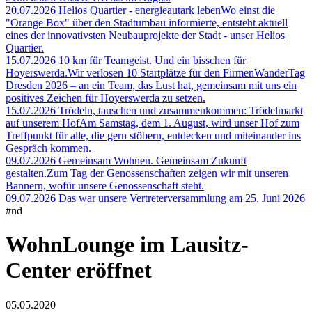
20.07.2026
Helios Quartier - energieautark leben
Wo einst die
"Orange Box" über den Stadtumbau informierte, entsteht aktuell
eines der innovativsten Neubauprojekte der Stadt - unser Helios
Quartier.
15.07.2026
10 km für Teamgeist. Und ein bisschen für
Hoyerswerda.
Wir verlosen 10 Startplätze für den FirmenWanderTag
Dresden 2026 – an ein Team, das Lust hat, gemeinsam mit uns ein
positives Zeichen für Hoyerswerda zu setzen.
15.07.2026
Trödeln, tauschen und zusammenkommen: Trödelmarkt
auf unserem Hof
Am Samstag, dem 1. August, wird unser Hof zum
Treffpunkt für alle, die gern stöbern, entdecken und miteinander ins
Gespräch kommen.
09.07.2026
Gemeinsam Wohnen. Gemeinsam Zukunft
gestalten.
Zum Tag der Genossenschaften zeigen wir mit unseren
Bannern, wofür unsere Genossenschaft steht.
09.07.2026
Das war unsere Vertreterversammlung am 25. Juni 2026
#nd
WohnLounge im Lausitz-
Center eröffnet
05.05.2020