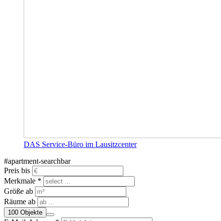
DAS Service-Büro im Lausitzcenter
#apartment-searchbar
Preis bis
Merkmale *
Größe ab
Räume ab
100
Objekte