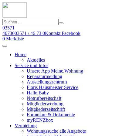
03571
46730
03571 / 46 73 0
Kontakt
Facebook
0
Merkliste
Home
Aktuelles
Service und Infos
Unsere App Meine.Wohnung
Reparaturmeldung
Ausstellungszentrum
Floris Hausmeister-Service
Hallo Baby
Notrufbereitschaft
Mitgliederwerbung
Mitgliederzeitschrift
Formulare & Dokumente
myRENZbox
Vermietung
Wohnungssuche alle Angebote