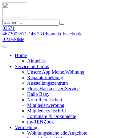
03571
46730
03571 / 46 73 0
Kontakt
Facebook
0
Merkliste
Home
Aktuelles
Service und Infos
Unsere App Meine.Wohnung
Reparaturmeldung
Ausstellungszentrum
Floris Hausmeister-Service
Hallo Baby
Notrufbereitschaft
Mitgliederwerbung
Mitgliederzeitschrift
Formulare & Dokumente
myRENZbox
Vermietung
Wohnungssuche alle Angebote