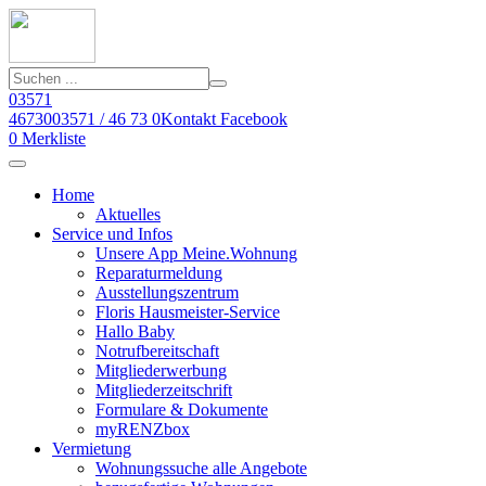
03571
46730
03571 / 46 73 0
Kontakt
Facebook
0
Merkliste
Home
Aktuelles
Service und Infos
Unsere App Meine.Wohnung
Reparaturmeldung
Ausstellungszentrum
Floris Hausmeister-Service
Hallo Baby
Notrufbereitschaft
Mitgliederwerbung
Mitgliederzeitschrift
Formulare & Dokumente
myRENZbox
Vermietung
Wohnungssuche alle Angebote