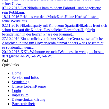
seiner Crew.
07.12.2016
Der Nikolaus kam mit dem Fahrrad
...und begeisterte
sein Publikum.
18.11.2016
Erlebnis vor dem Motiv
Karl-Heinz Hochstädt stellt
seine Werke aus...
02.11.2016
Nikolausparty mit Kino zum Spartarif
Nikolaus freut sich
schon jetzt auf die Kinder! Das beliebte Dezember-Highlight
befindet sich in der heißen Phase der Planung…
27.10.2016
Ein ziemlich verrückter Kalender
Genossenschaftliche
Ansichten in und um Hoyerswerda einmal anders – das beschreibt
es so ziemlich genau.
20.10.2016
XXL-Wohnung gesucht?
Wenn es ein wenig mehr sein
darf (große 4-RW, 5-RW, 6-RW)...
#nd
Quicklinks
Home
Service und Infos
Vermietung
Unsere LebensRäume
Login
Impressum
Datenschutzerklärung
Barrierefreiheit