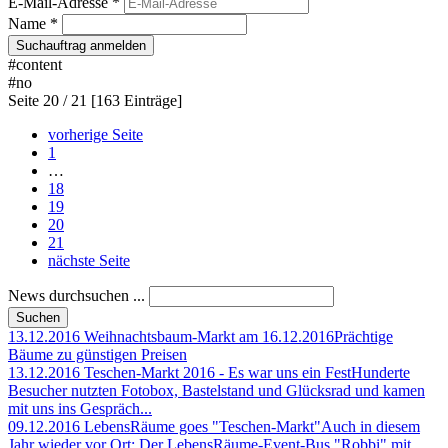
E-Mail-Adresse *
Name *
Suchauftrag anmelden
#content
#no
Seite
20 / 21
[163 Einträge]
vorherige Seite
1
…
18
19
20
21
nächste Seite
News durchsuchen ...
13.12.2016
Weihnachtsbaum-Markt am 16.12.2016
Prächtige
Bäume zu günstigen Preisen
13.12.2016
Teschen-Markt 2016 - Es war uns ein Fest
Hunderte
Besucher nutzten Fotobox, Bastelstand und Glücksrad und kamen
mit uns ins Gespräch...
09.12.2016
LebensRäume goes "Teschen-Markt"
Auch in diesem
Jahr wieder vor Ort: Der LebensRäume-Event-Bus "Robbi" mit