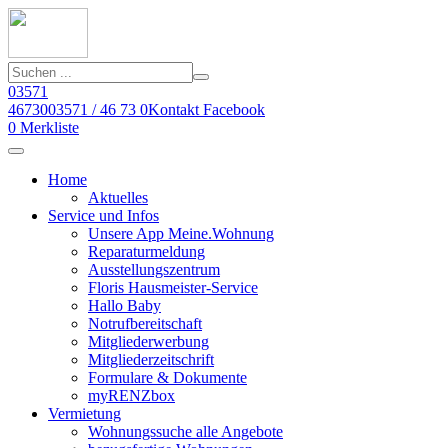
03571
46730
03571 / 46 73 0
Kontakt
Facebook
0
Merkliste
Home
Aktuelles
Service und Infos
Unsere App Meine.Wohnung
Reparaturmeldung
Ausstellungszentrum
Floris Hausmeister-Service
Hallo Baby
Notrufbereitschaft
Mitgliederwerbung
Mitgliederzeitschrift
Formulare & Dokumente
myRENZbox
Vermietung
Wohnungssuche alle Angebote