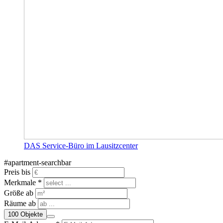
DAS Service-Büro im Lausitzcenter
#apartment-searchbar
Preis bis
Merkmale *
Größe ab
Räume ab
100
Objekte