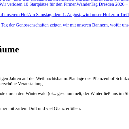
Wir verlosen 10 Startplätze für den FirmenWanderTag Dresden 2026 – a
uf unserem Hof
Am Samstag, dem 1. August, wird unser Hof zum Treffpu
Tag der Genossenschaften zeigen wir mit unseren Bannern, wofür unse
Räume
inigen Jahren auf der Weihnachtsbaum-Plantage des Pflanzenhof Schul
erschöne Veranstaltung.
nde durch den Winterwald (ok.. geschummelt, der Winter ließ uns im St
.
r mit zartem Duft und viel Glanz erfüllen.