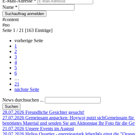
E-Mail-Adresse *
Name *
Suchauftrag anmelden
#content
#no
Seite
1 / 21
[163 Einträge]
vorherige Seite
1
2
3
4
5
6
…
21
nächste Seite
News durchsuchen ...
28.07.2026
Freundliche Gesichter gesucht!
27.07.2026
Gemeinsam anpacken: Hoywoj putzt sich
Gemeinsam für e
benötigtes Material und senden Sie am Aktionstag Ihr Foto für die G
21.07.2026
Unsere Events im August
20.07.2026
Helios Quartier - energieautark leben
Wo einst die "Orange