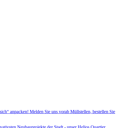
ch“ anpacken! Melden Sie uns vorab Müllstellen, bestellen Sie
vativsten Neubauprojekte der Stadt - unser Helios Quartier.