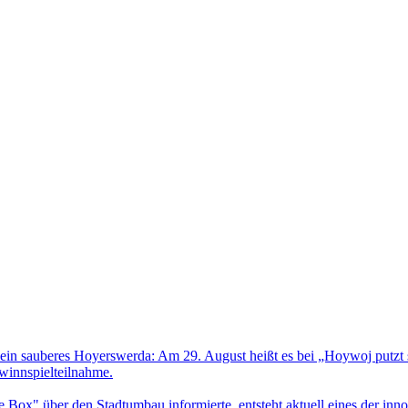
in sauberes Hoyerswerda: Am 29. August heißt es bei „Hoywoj putzt si
ewinnspielteilnahme.
 Box" über den Stadtumbau informierte, entsteht aktuell eines der inno