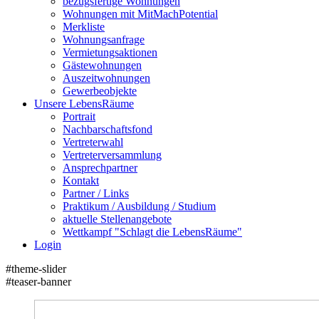
bezugsfertige Wohnungen
Wohnungen mit MitMachPotential
Merkliste
Wohnungsanfrage
Vermietungsaktionen
Gästewohnungen
Auszeitwohnungen
Gewerbeobjekte
Unsere LebensRäume
Portrait
Nachbarschaftsfond
Vertreterwahl
Vertreterversammlung
Ansprechpartner
Kontakt
Partner / Links
Praktikum / Ausbildung / Studium
aktuelle Stellenangebote
Wettkampf "Schlagt die LebensRäume"
Login
#theme-slider
#teaser-banner