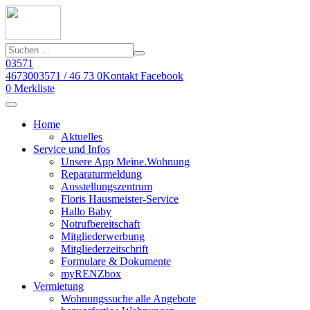
03571
46730
03571 / 46 73 0
Kontakt
Facebook
0
Merkliste
Home
Aktuelles
Service und Infos
Unsere App Meine.Wohnung
Reparaturmeldung
Ausstellungszentrum
Floris Hausmeister-Service
Hallo Baby
Notrufbereitschaft
Mitgliederwerbung
Mitgliederzeitschrift
Formulare & Dokumente
myRENZbox
Vermietung
Wohnungssuche alle Angebote