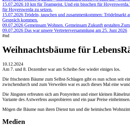
15.07.2026
10 km für Teamgeist. Und ein bisschen für Hoyerswerda.
für Hoyerswerda zu setzen.
15.07.2026
Trödeln, tauschen und zusammenkommen: Trödelmarkt a
Gespräch kommen.
09.07.2026
Gemeinsam Wohnen. Gemeinsam Zukunft gestalten.
Zum 
09.07.2026
Das war unsere Vertreterversammlung am 25. Juni 2026
#nd
Weihnachtsbäume für Lebens
10.12.2024
Am 7. und 8. Dezember war am Scheibe-See wieder einiges los.
Die frischesten Bäume zum Selbst-Schlagen gibt es nun schon seit e
zwischendurch und zum Verweilen war es auch dieses Mal eine wund
Die Jüngsten erfreuten sich am Ponyreiten und einer kleinen Rätselru
Variante des Axtwerfens ausprobieren und ein paar Preise einheimsen
Mögen die Bäume nun ihren Dienst tun und die heimischen Wohnzimme
Medien