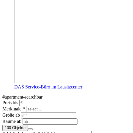
DAS Service-Büro im Lausitzcenter
#apartment-searchbar
Preis bis
Merkmale *
Größe ab
Räume ab
100
Objekte